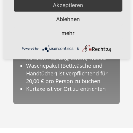
Sonstiges
Akzeptieren
Endreinigung: 95,00 EUR
Hund pro Tag: 10,00 EUR (max. ein
Ablehnen
Hund nach Absprache)
mehr
Münz- Waschmaschine und -
Trockner im Haus Ursula für alle
Powered by
&
Gäste nutzbar
inklusiv: Heizung, Strom, Wasser
Wäschepaket (Bettwäsche und
Handtücher) ist verpflichtend für
20,00 € pro Person zu buchen
Kurtaxe ist vor Ort zu entrichten