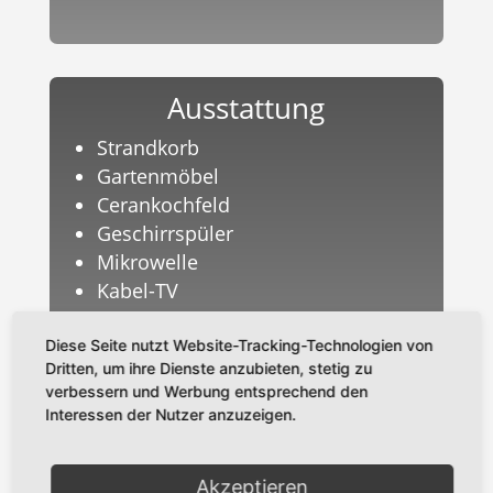
Ausstattung
Strandkorb
Gartenmöbel
Cerankochfeld
Geschirrspüler
Mikrowelle
Kabel-TV
W-LAN
Nichtraucher
Diese Seite nutzt Website-Tracking-Technologien von
Dritten, um ihre Dienste anzubieten, stetig zu
Schwimmbad und Sauna in der
verbessern und Werbung entsprechend den
Anlage
Interessen der Nutzer anzuzeigen.
Akzeptieren