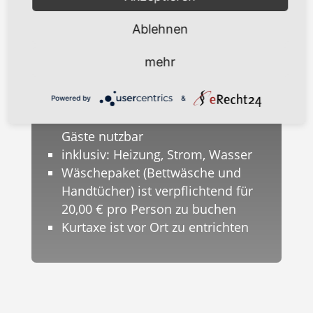
Sonstiges
Ablehnen
Endreinigung: 95,00 EUR
mehr
Hund pro Tag: 10,00 EUR (max. ein
Hund nach Absprache)
Münz- Waschmaschine und -
Powered by
&
Trockner im Haus Ursula für alle
Gäste nutzbar
inklusiv: Heizung, Strom, Wasser
Wäschepaket (Bettwäsche und
Handtücher) ist verpflichtend für
20,00 € pro Person zu buchen
Kurtaxe ist vor Ort zu entrichten